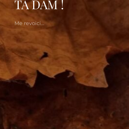
TA DAM !
Me revoici...